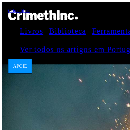
CrimethInc.
Livros
Biblioteca
Ferrament
Ver todos os artigos em Port
APOIE