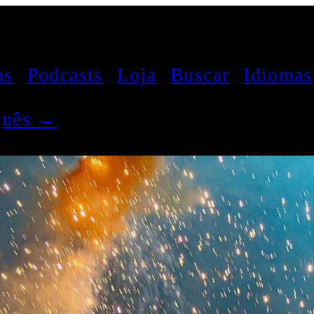
as
Podcasts
Loja
Buscar
Idiomas
uguês →