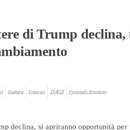
tere di Trump declina, 
cambiamento
ol
Euskara
Français
日本語
Português Brasileiro
ump declina, si apriranno opportunità pe