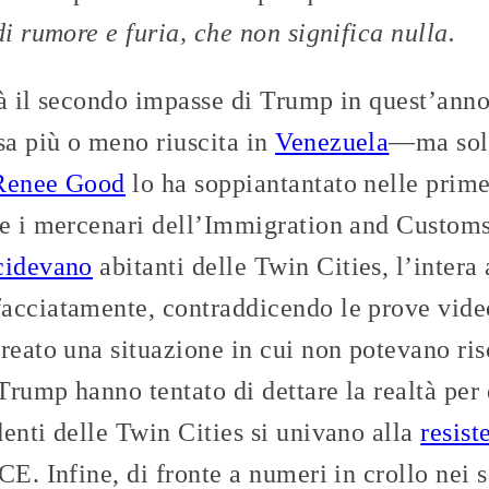
di rumore e furia, che non significa nulla.
già il secondo impasse di Trump in quest’ann
a più o meno riuscita in
Venezuela
—ma solo
Renee Good
lo ha soppiantantato nelle prime
re i mercenari dell’Immigration and Custo
cidevano
abitanti delle Twin Cities, l’inter
facciatamente, contraddicendo le prove vid
reato una situazione in cui non potevano ri
 Trump hanno tentato di dettare la realtà p
enti delle Twin Cities si univano alla
resist
CE. Infine, di fronte a numeri in crollo nei 