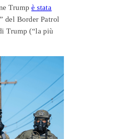
ione Trump
è stata
” del Border Patrol
di Trump (“la più