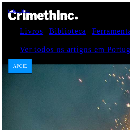
CrimethInc.
Livros
Biblioteca
Ferrament
Ver todos os artigos em Port
APOIE