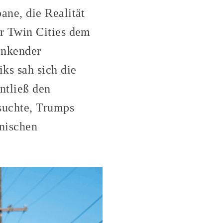
ne, die Realität
r Twin Cities dem
inkender
ks sah sich die
entließ den
suchte, Trumps
anischen