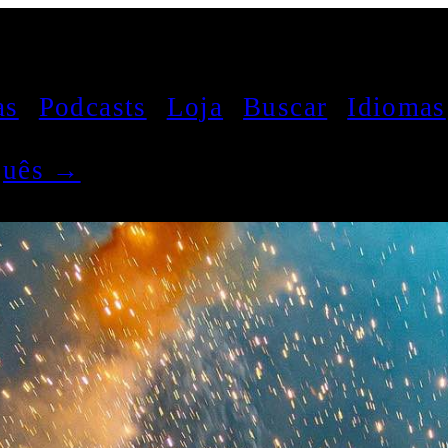
as
Podcasts
Loja
Buscar
Idiomas
uguês →