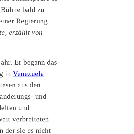
r Bühne bald zu
einer Regierung
e, erzählt von
Jahr. Er begann das
g in
Venezuela
–
iesen aus den
wanderungs- und
delten und
eit verbreiteten
 der sie es nicht