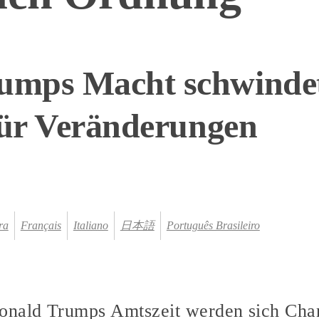
mps Macht schwindet, 
für Veränderungen
ra
Français
Italiano
日本語
Português Brasileiro
onald Trumps Amtszeit werden sich Chan