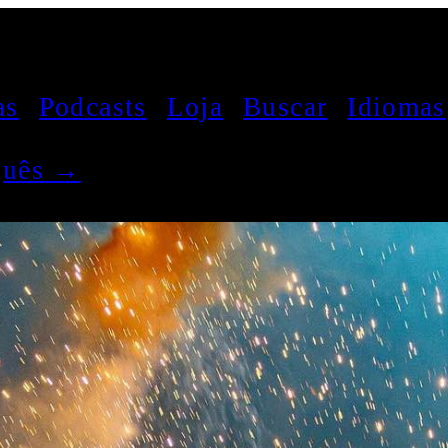
as
Podcasts
Loja
Buscar
Idiomas
uguês →