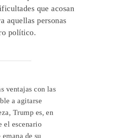
ificultades que acosan
ra aquellas personas
o político.
 ventajas con las
le a agitarse
eza, Trump es, en
 el escenario
ue emana de su