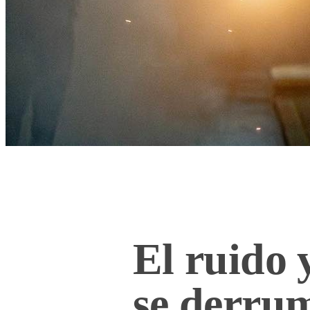
El ruido 
se derru