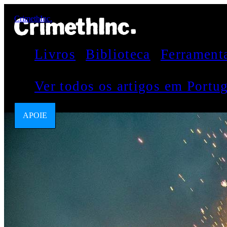
CrimethInc.
Livros
Biblioteca
Ferrament
Ver todos os artigos em Port
APOIE