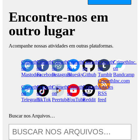
Encontre-nos em
outro lugar
Acompanhe nossas atividades em outras plataformas.
CrimethInc.
Crimethinc.
Crimethinc.
Crimethinc.
CrimethInc.
CrimethInc.
CrimethInc.
on
on
on
on
on
on
on
Mastodon
Facebook
Instagram
Bluesky
Github
Tumblr
Bandcamp
CrimethInc.com
CrimethInc.
Crimethinc.
CrimethInc.
CrimethInc.
CrimethInc.
Articles
on
on
on
on
on
RSS
Telegram
TikTok
Peertube
YouTube
Reddit
feed
Buscar nos Arquivos…