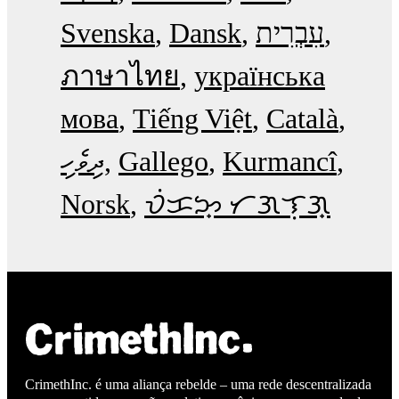
Svenska
Dansk
עִבְרִית
ภาษาไทย
українська
мова
Tiếng Việt
Català
ދިވެހި
Gallego
Kurmancî
Norsk
ᜏᜒᜃᜅ᜔ ᜆᜄᜎᜓᜄ᜔
CrimethInc. é uma aliança rebelde – uma rede descentralizada