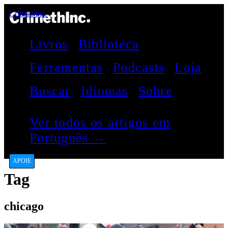
CrimethInc.
Livros
Biblioteca
Ferramentas
Podcasts
Loja
Buscar
Idiomas
Sobre
Ver todos os artigos em
Português →
APOIE
Tag
chicago