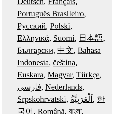
Deutsch
Français
Português Brasileiro
Русский
Polski
Ελληνικά
Suomi
日本語
Български
中文
Bahasa
Indonesia
čeština
Euskara
Magyar
Türkçe
فارسی
Nederlands
Srpskohrvatski
한
국어
Română
বাংলা