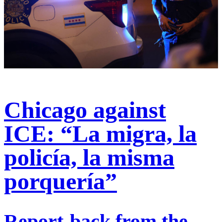
Chicago against
ICE: “La migra, la
policía, la misma
porquería”
Report-back from the