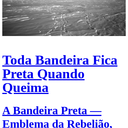
Toda Bandeira Fica
Preta Quando
Queima
A Bandeira Preta —
Emblema da Rebelião,