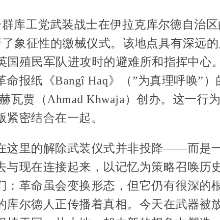
日，一群库工党武装战士在伊拉克库尔德自治
ve）举行了象征性的缴械仪式。该地点具有深
作为英国殖民军队进攻时的避难所和指挥中心
命报纸《Bangî Haq》（”为真理呼唤”
赫瓦贾（Ahmad Khwaja）创办。这一
版紧密结合在一起。
在这里的解除武装仪式并非投降——而是
去与现在连接起来，以记忆为策略召唤历
们：革命虽会变换形态，但它仍有很深的
的库尔德人正传播着真相。今天在武器被