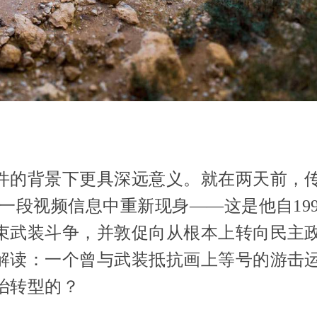
件的背景下更具深远意义。就在两天前，
一段视频信息中重新现身——这是他自19
束武装斗争，并敦促向从根本上转向民主
解读：一个曾与武装抵抗画上等号的游击
治转型的？