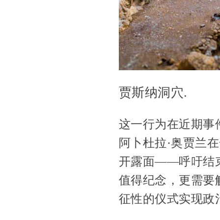
贾斯纳洞穴.
这一行为在近期事
阿卜杜拉·奥贾兰在
开露面——呼吁结
值得纪念，更需要
征性的仪式实现政