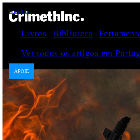
CrimethInc.
Livros
Biblioteca
Ferrament
Ver todos os artigos em Port
APOIE