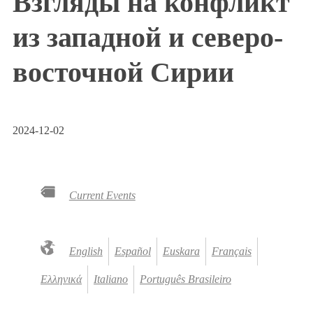
Взгляды на конфликт
из западной и северо-
восточной Сирии
2024-12-02
Current Events
English
Español
Euskara
Français
Ελληνικά
Italiano
Português Brasileiro