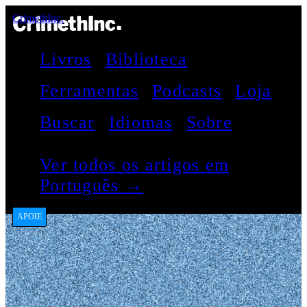
CrimethInc.
Livros
Biblioteca
Ferramentas
Podcasts
Loja
Buscar
Idiomas
Sobre
Ver todos os artigos em
Português →
APOIE