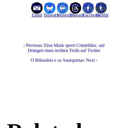
Share
Share
Share
Share
Share
Share
on
on
on
on
on
on
Email
Bluesky
Mastodon
Threads
Facebook
Tumblr
‹ Previous: Elon Musk sperrt CrimethInc. auf
Drängen eines rechten Trolls auf Twitter
O Bilionário e os Anarquistas: Next ›