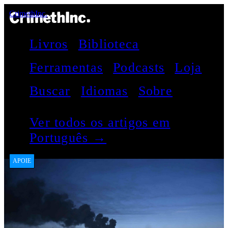
CrimethInc.
Livros
Biblioteca
Ferramentas
Podcasts
Loja
Buscar
Idiomas
Sobre
Ver todos os artigos em
Português →
APOIE