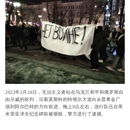
2022年2月24日，无治主义者站在乌克兰和平和俄罗斯自
由示威的前列，沿着莫斯科的特维尔大道向从普希金广
场到阿尔巴特的方向前进。晚上8点左右，游行队伍在蒂
米里亚泽夫纪念碑前被驱散，警方进行了逮捕。