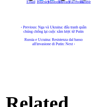
Email
Bluesky
Mastodon
Threads
Facebook
Tumblr
‹ Previous: Nga và Ukraina: đấu tranh quần
chúng chống lại cuộc xâm lược từ Putin
Russia e Ucraina: Resistenza dal basso
all'invasione di Putin: Next ›
Related