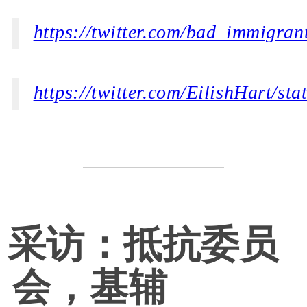
https://twitter.com/bad_immigra
https://twitter.com/EilishHart/s
采访：抵抗委员
会，基辅