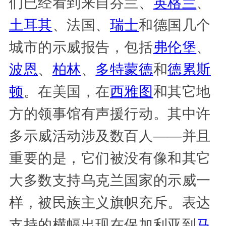
们已经看到来自芬兰、
英格兰
、
土耳其
、法国、
瑞士
和德国几个
城市的示威报告，包括
弗伦堡
、
波恩
、
柏林
、
多特蒙德
和
德累斯
顿
。在美国，在
西雅图
和其它地
方的领事馆有声援行动。其中许
多示威活动涉及数百人——并且
重要的是，它们被没有像和其它
大多数支持乌克兰国家的示威一
样，被民族主义旗帜充斥。表达
支持的横幅出现在保加利亚到
马