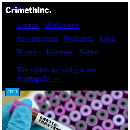
CrimethInc.
Livros
Biblioteca
Ferramentas
Podcasts
Loja
Buscar
Idiomas
Sobre
Ver todos os artigos em
Português →
APOIE