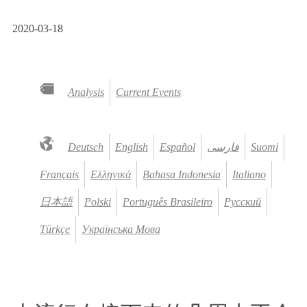
2020-03-18
Analysis
Current Events
Deutsch
English
Español
فارسی
Suomi
Français
Ελληνικά
Bahasa Indonesia
Italiano
日本語
Polski
Português Brasileiro
Русский
Türkçe
Українська Мова